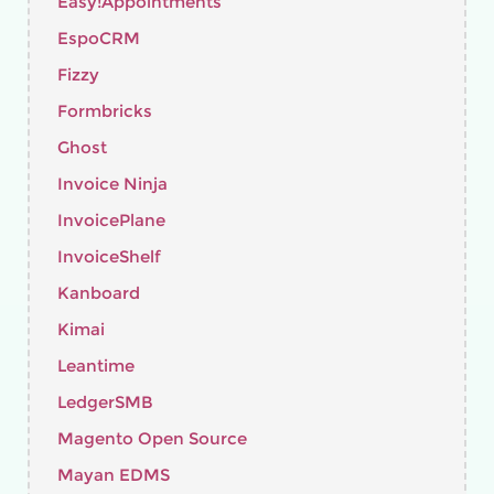
Easy!Appointments
EspoCRM
Fizzy
Formbricks
Ghost
Invoice Ninja
InvoicePlane
InvoiceShelf
Kanboard
Kimai
Leantime
LedgerSMB
Magento Open Source
Mayan EDMS