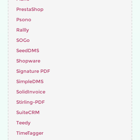
PrestaShop
Psono
Rallly
SOGo
SeedDMS
Shopware
Signature PDF
SimpleDMS
SolidInvoice
Stirling-PDF
SuiteCRM
Teedy
TimeTagger