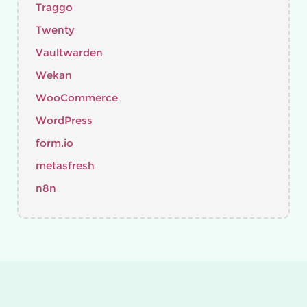
Traggo
Twenty
Vaultwarden
Wekan
WooCommerce
WordPress
form.io
metasfresh
n8n