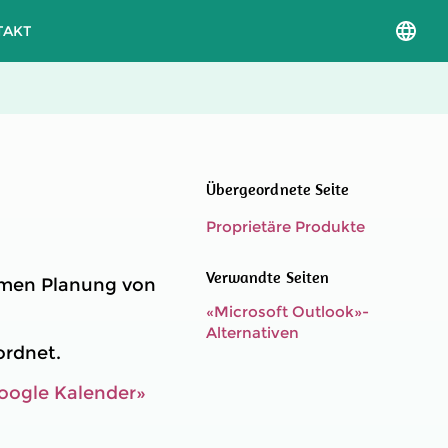
TAKT
Sprac
und
Versio
auswä
Übergeordnete Seite
Proprietäre Produkte
Verwandte Seiten
samen Planung von
«Microsoft Outlook»-
Alternativen
rdnet.
oogle Kalender»