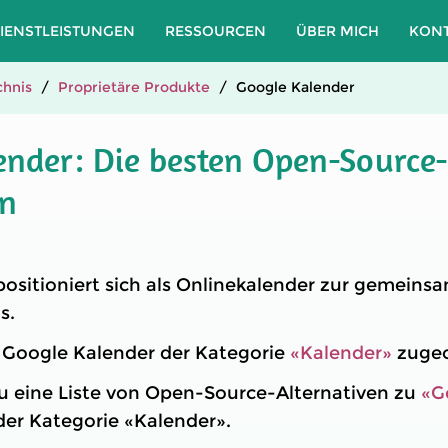
IENSTLEISTUNGEN
RESSOURCEN
ÜBER MICH
KON
hnis
Proprietäre Produkte
Google Kalender
ender: Die besten Open-Source-
en
ositioniert sich als Onlinekalender zur gemein
s.
t Google Kalender der Kategorie
«Kalender»
zugeo
u eine Liste von Open-Source-Alternativen zu
«G
 der Kategorie «Kalender».