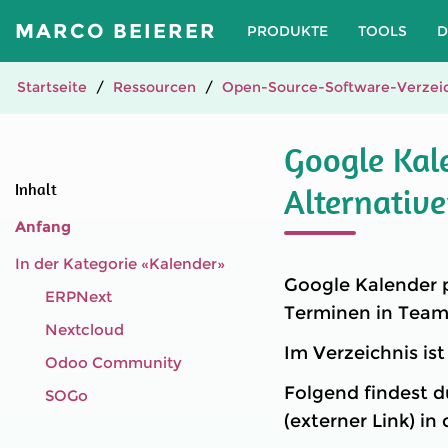
MARCO BEIERER
PRODUKTE
TOOLS
D
Startseite
Ressourcen
Open-Source-Software-Verzeic
Google Kal
Inhalt
Alternativ
Anfang
In der Kategorie «Kalender»
Google Kalender p
ERPNext
Terminen in Team
Nextcloud
Im Verzeichnis is
Odoo Community
Folgend findest d
SOGo
(externer Link) in