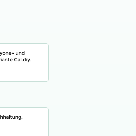
eryone» und
ante Cal.diy.
hhaltung,