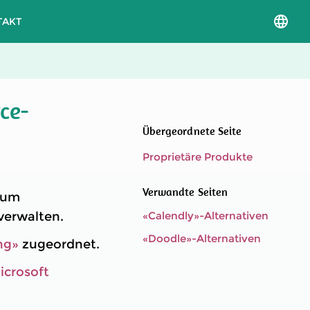
TAKT
Sprac
und
Versio
auswä
ce-
Übergeordnete Seite
Proprietäre Produkte
Verwandte Seiten
, um
verwalten.
«Calendly»-Alternativen
«Doodle»-Alternativen
ng»
zugeordnet.
icrosoft