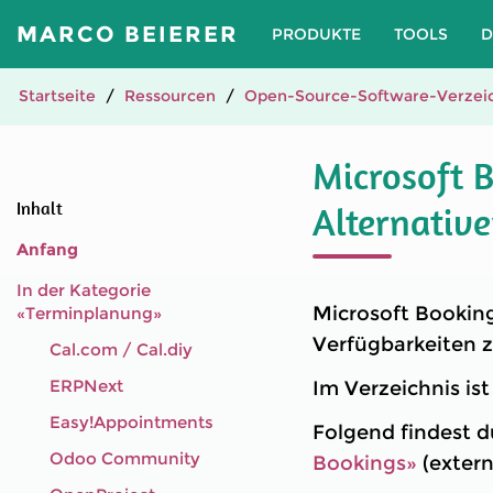
MARCO BEIERER
PRODUKTE
TOOLS
D
Startseite
Ressourcen
Open-Source-Software-Verzeic
Microsoft 
Inhalt
Alternativ
Anfang
In der Kategorie
Microsoft Booking
«Terminplanung»
Verfügbarkeiten z
Cal.com / Cal.diy
ERPNext
Im Verzeichnis is
Easy!Appointments
Folgend findest d
Odoo Community
Bookings»
(extern