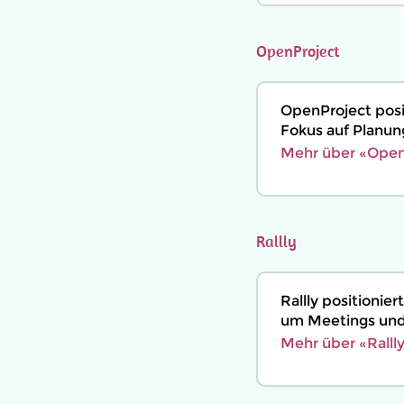
OpenProject
OpenProject posi
Fokus auf Planu
Mehr über «Open
Rallly
Rallly positioni
um Meetings und 
Mehr über «Ralll