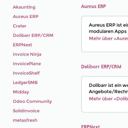
Aureus ERP
Akaunting
Aureus ERP
Aureus ERP ist 
Crater
modularen Apps f
Dolibarr ERP/CRM
Mehr über «Aure
ERPNext
Invoice Ninja
InvoicePlane
Dolibarr ERP/CRM
InvoiceShelf
LedgerSMB
Dolibarr ist ein
Angebote/Rechnu
Midday
Mehr über «Doli
Odoo Community
SolidInvoice
metasfresh
ERPNext