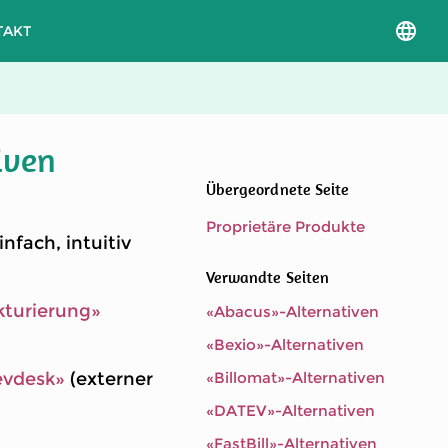
TAKT
Sprac
und
Versio
auswä
iven
Übergeordnete Seite
Proprietäre Produkte
nfach, intuitiv
Verwandte Seiten
kturierung»
«Abacus»-Alternativen
«Bexio»-Alternativen
evdesk»
(externer
«Billomat»-Alternativen
«DATEV»-Alternativen
«FastBill»-Alternativen