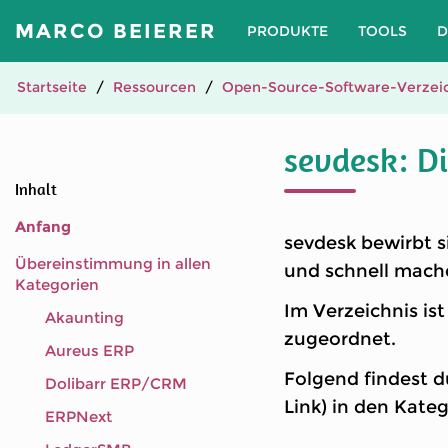
MARCO BEIERER
PRODUKTE
TOOLS
D
Startseite
Ressourcen
Open-Source-Software-Verzeic
sevdesk: D
Inhalt
Anfang
sevdesk bewirbt s
Übereinstimmung in allen
und schnell mache
Kategorien
Im Verzeichnis is
Akaunting
zugeordnet.
Aureus ERP
Folgend findest d
Dolibarr ERP/CRM
Link) in den Kate
ERPNext