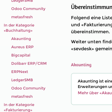
LedgerSMB
Übereinstimmung
Odoo Community
metasfresh
Folgend eine List
und «Fakturierung
In der Kategorie
«Buchhaltung»
übereinstimmen.
Akaunting
Weiter unten finde
Aureus ERP
«sevdesk» gemei
Bigcapital
Dolibarr ERP/CRM
Akaunting
ERPNext
LedgerSMB
Akaunting ist ei
Erweiterungen un
Odoo Community
Mehr über «Akaun
metasfresh
In der Kategorie
«Fakturierung»