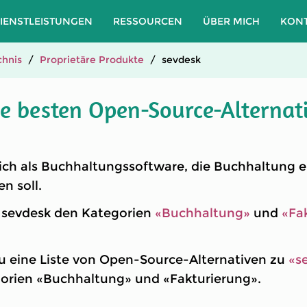
IENSTLEISTUNGEN
RESSOURCEN
ÜBER MICH
KON
hnis
Proprietäre Produkte
sevdesk
ie besten Open-Source-Alternat
ich als Buchhaltungssoftware, die Buchhaltung ei
n soll.
t sevdesk den Kategorien
«Buchhaltung»
und
«Fa
u eine Liste von Open-Source-Alternativen zu
«s
gorien «Buchhaltung» und «Fakturierung».