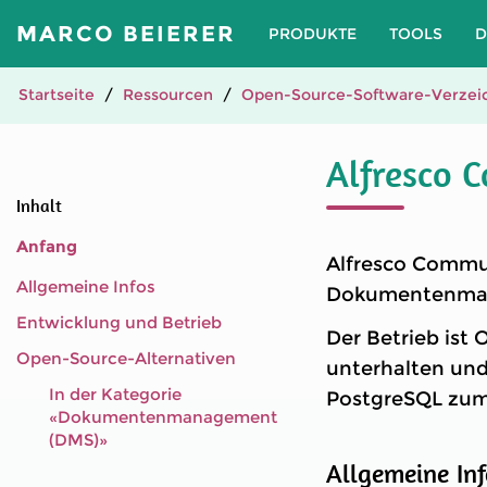
MARCO BEIERER
PRODUKTE
TOOLS
D
Startseite
Ressourcen
Open-Source-Software-Verzeic
Alfresco 
Inhalt
Anfang
Alfresco Commun
Allgemeine Infos
Dokumentenmana
Entwicklung und Betrieb
Der Betrieb ist 
Open-Source-Alternativen
unterhalten und
In der Kategorie
PostgreSQL zum
«Dokumentenmanagement
(DMS)»
Allgemeine Inf