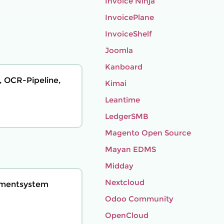
Invoice Ninja
InvoicePlane
InvoiceShelf
Joomla
Kanboard
, OCR-Pipeline,
Kimai
Leantime
LedgerSMB
Magento Open Source
Mayan EDMS
Midday
Nextcloud
ementsystem
Odoo Community
OpenCloud