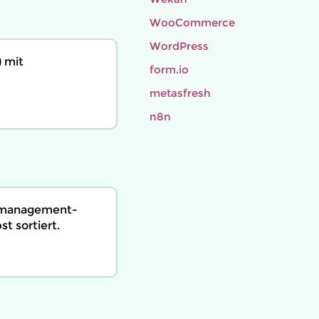
WooCommerce
WordPress
 mit
form.io
metasfresh
n8n
n­management­
t sortiert.