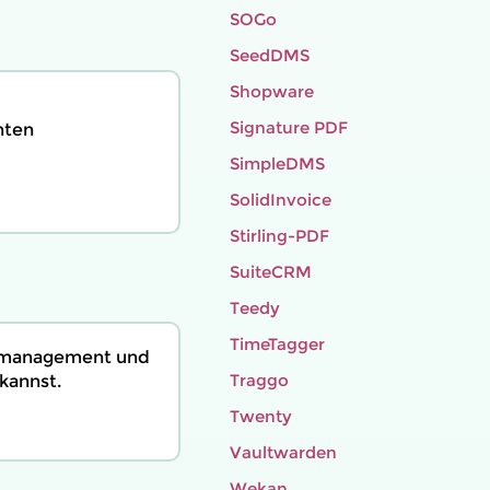
SOGo
SeedDMS
Shopware
Signature PDF
nten
SimpleDMS
SolidInvoice
Stirling-PDF
SuiteCRM
Teedy
TimeTagger
enmanagement und
Traggo
kannst.
Twenty
Vaultwarden
Wekan