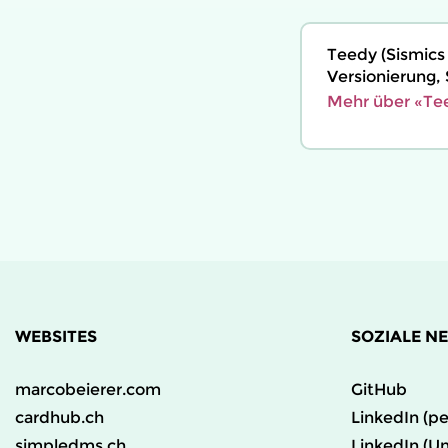
Teedy (Sismics
Versionierung,
Mehr über «Te
WEBSITES
SOZIALE N
marcobeierer.com
GitHub
cardhub.ch
LinkedIn (pe
simpledms.ch
LinkedIn (U