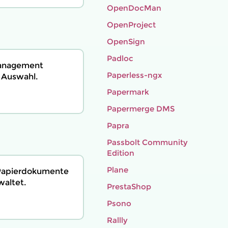
OpenDocMan
OpenProject
OpenSign
Padloc
management
Paperless-ngx
e Auswahl.
Papermark
Papermerge DMS
Papra
Passbolt Community
Edition
Plane
 Papierdokumente
waltet.
PrestaShop
Psono
Rallly